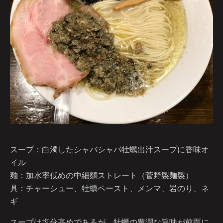
スープ：白濁したシャバシャバ牡蠣出汁スープに香味オ
イル
麺：加水率低めの中細麵ストレート（菅野製麺製）
具：チャーシュー、牡蠣ペースト、メンマ、岩のり、ネ
ギ
スープは塩分高めであるが、牡蠣の豊潤な旨味が前面に