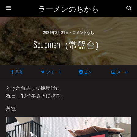
ラーメンのちから
2021年8月21日 • コメントなし
Soupmen（常盤台）
共有
ツイート
ピン
メール
ときわ台駅より徒歩1分。
祝日、10時半過ぎに訪問。
外観