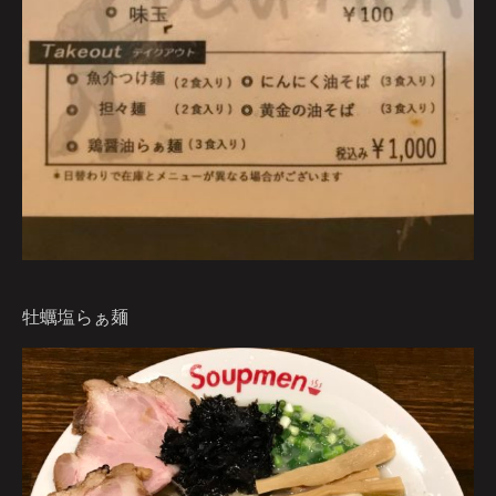
牡蠣塩らぁ麺