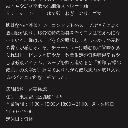
麺：やや加水率低めの細角ストレート麺
具：チャーシュー、ゆで卵、ねぎ、のり、ゴマ
豚骨なのに淡麗というコンセプトのスープは油分による
透明感があり、豚骨独特の獣臭を伴うコクは控えめにな
っている。麺はスープを充分吸収してもしっかり小麦粉
の香りが感じられる。チャーシューは嚙む度に旨味があ
ふれ出し、ピンクが鮮やか。数量限定の無料特製辛もや
しは必須アイテム。スープを飲み進めると「祈願 皆様の
健康」の文字が。豚骨でありながら健康志向を取り入れ
るパイオニア的な一杯でした。
店舗情報 ※要確認
住所：東京都北区堀船1-4-9
営業時間：11:30～15:00／18:00～21:00、月・火曜日
11:30～15:00
定休日：無休