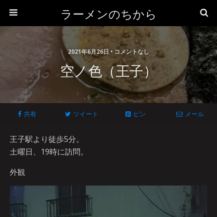
ラーメンのちから
2021年6月26日 • コメントなし
空ノ色（王子）
共有
ツイート
ピン
メール
王子駅より徒歩5分。
土曜日、19時に訪問。
外観