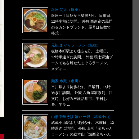
銀座 梵天（銀座）
銀座一丁目駅から徒歩3分。 日曜日、
12時半前に訪問。 外観 西新宿の黒門
のセカンドブランド。屋号は仏教で
格式 …
元祖 まぐろラーメン（板橋）
板橋本町駅より徒歩4分。 土曜日、
12時半過ぎに訪問。 外観 環七背油ブ
ームで名を馳せたまぐろラーメン。
メディ …
麺家 市政（市川）
市川駅より徒歩4分。 日曜日、14時
過ぎに訪問。 外観 六角屋家系列。注
文時、お好み三段活用可。平日お
昼、半ラ …
山形中華そば 麺や 一球（武蔵小山）
武蔵小山駅より徒歩3分。 木曜日、12
時過ぎに訪問。 外観 山形「金ちゃん
ラーメン」の総本山「城西金ちゃん