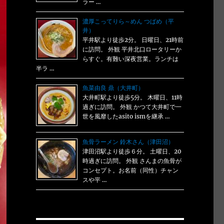
ラー …
濃厚こってりら～めん つばめ（平
井）
平井駅より徒歩2分。 日曜日、21時前
に訪問。 外観 平井北口ロータリーか
らすぐ。有難い深夜営業。ランチは
半ラ …
魚菜由良 鼎（大井町）
大井町駅より徒歩5分。 木曜日、11時
過ぎに訪問。 外観 かつて大井町で一
世を風靡したasito ismを継承 …
魚骨ラーメン 鈴木さん（津田沼）
津田沼駅より徒歩６分。 土曜日、20
時過ぎに訪問。 外観 さんまの魚骨が
コンセプト。お名前（同性）チャン
スや平 …