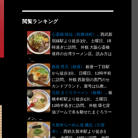
閲覧ランキング
心斎橋 味仙（歌舞伎町）...
西武新
宿線駅より徒歩3分。 土曜日、18
時過ぎに訪問。 外観 大阪心斎橋
発祥の台湾ラーメン店。読み方は
「...
銀座 梵天（銀座）
銀座一丁目駅
から徒歩3分。 日曜日、12時半前
に訪問。 外観 西新宿の黒門のセ
カンドブランド。屋号は仏教...
元祖 まぐろラーメン（板橋）...
板
橋本町駅より徒歩4分。 土曜日、
12時半過ぎに訪問。 外観 環七背
油ブームで名を馳せたまぐろラー
メン。...
久留米らーめん道 麺志（久留
米）...
西鉄久留米駅より徒歩3
分。 金曜日、11時に訪問。 外観