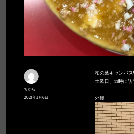
柏の葉キャンパス
土曜日、11時に訪
投
ちから
稿
投
2021年3月6日
外観
者
稿
日: