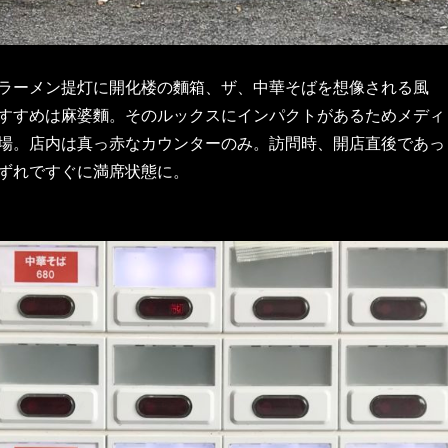
ラーメン提灯に開化楼の麵箱、ザ、中華そばを想像される風
すすめは麻婆麵。そのルックスにインパクトがあるためメディ
場。店内は真っ赤なカウンターのみ。訪問時、開店直後であっ
ずれですぐに満席状態に。