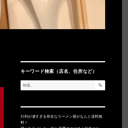
キーワード検索（店名、住所など）
検
検
索
索:
行列が凄すぎる有名なラーメン屋がなんと送料無
料！