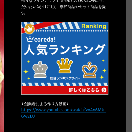
様々なラインナップ！ 定番のつけめん以外にも、
だいたい2か月に1度、季節商品やセット商品を提
供
↓創業者による作り方動画↓
https://www.youtube.com/watch?v=Ax6Mk-
Gw2LU