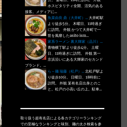
ホスピタリティ全開、活気のある
接客。メディアに...
魚菜由良 鼎（大井町）...
大井町駅
より徒歩5分。 木曜日、11時過ぎ
に訪問。 外観 かつて大井町で一
世を風靡したasito ism...
家系ラーメン 裏大輝家（品川）...
青物横丁駅より徒歩4分。 土曜
日、11時過ぎに訪問。 外観 第一
京浜沿いにある大輝家のセカンド
ブランド。...
ら～麺 瑞藤（松戸）...
北松戸駅よ
り徒歩10分。 日曜日、18時前に
訪問。 外観 某有名店出身とのこ
と。松戸の小高い丘の上。駐車...
取り扱う超有名店による各カテゴリーランキング
での至極なランキングと味別、麺の太さ検索を参