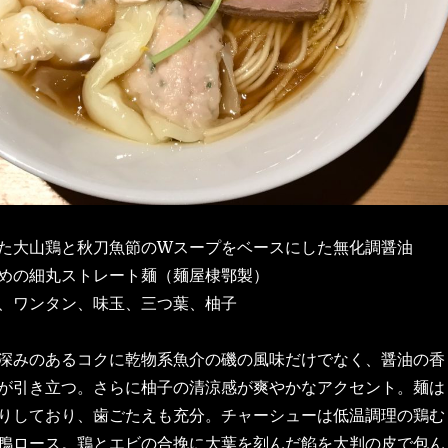
た大山鶏と秋刀魚節のWスープをベースにした無化調醤油
めの細丸ストレート麺（麺屋棣鄂製）
、ワンタン、味玉、三つ葉、柚子
深みのあるコクに乾物系魚介の磯の風味だけでなく、醤油の香
が引き立つ。さらに柚子の清涼感が爽やかなアクセント。麺は
りしており、歯ごたえも充分。チャーシューは低温調理の鶏む
鴨ロース。鶏とエビの合挽に大葉を刻んだ餡を大判の皮で包ん