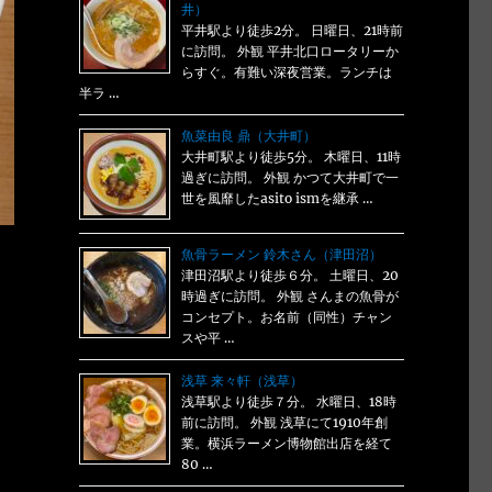
井）
平井駅より徒歩2分。 日曜日、21時前
に訪問。 外観 平井北口ロータリーか
らすぐ。有難い深夜営業。ランチは
半ラ …
魚菜由良 鼎（大井町）
大井町駅より徒歩5分。 木曜日、11時
過ぎに訪問。 外観 かつて大井町で一
世を風靡したasito ismを継承 …
魚骨ラーメン 鈴木さん（津田沼）
津田沼駅より徒歩６分。 土曜日、20
時過ぎに訪問。 外観 さんまの魚骨が
コンセプト。お名前（同性）チャン
スや平 …
浅草 来々軒（浅草）
浅草駅より徒歩７分。 水曜日、18時
前に訪問。 外観 浅草にて1910年創
業。横浜ラーメン博物館出店を経て
80 …