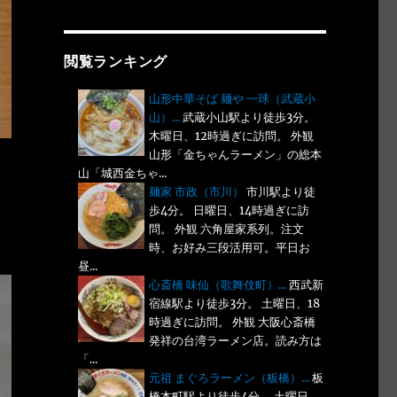
閲覧ランキング
山形中華そば 麺や 一球（武蔵小
山）...
武蔵小山駅より徒歩3分。
木曜日、12時過ぎに訪問。 外観
山形「金ちゃんラーメン」の総本
山「城西金ちゃ...
麺家 市政（市川）
市川駅より徒
歩4分。 日曜日、14時過ぎに訪
問。 外観 六角屋家系列。注文
時、お好み三段活用可。平日お
昼...
心斎橋 味仙（歌舞伎町）...
西武新
宿線駅より徒歩3分。 土曜日、18
時過ぎに訪問。 外観 大阪心斎橋
発祥の台湾ラーメン店。読み方は
「...
元祖 まぐろラーメン（板橋）...
板
橋本町駅より徒歩4分。 土曜日、