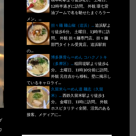
12時半過ぎに訪問。 外観 環七背
油ブームで名を馳せたまぐろラー
メン。...
担々麺 麺山椒（追浜）...
追浜駅よ
り徒歩6分。 土曜日、13時半に訪
問。 外観 担々麺専門店。担々麺
部門タイトル受賞店。追浜駅前
の...
博多豚骨らーめん コハクノトキ
（多摩区）...
稲田堤駅より徒歩4
分。 土曜日、11時30分前に訪問。
外観 元住吉から移転。壁に掲示し
ているキャロライ...
久留米らーめん道 麺志（久留
米）...
西鉄久留米駅より徒歩3
分。 金曜日、11時に訪問。 外観
ホスピタリティ全開、活気のある
接客。メディアに...
プ
カ