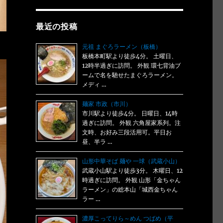
最近の投稿
元祖 まぐろラーメン（板橋）
板橋本町駅より徒歩4分。 土曜日、
12時半過ぎに訪問。 外観 環七背油ブ
ームで名を馳せたまぐろラーメン。
メディ …
麺家 市政（市川）
市川駅より徒歩4分。 日曜日、14時
過ぎに訪問。 外観 六角屋家系列。注
文時、お好み三段活用可。平日お
昼、半ラ …
山形中華そば 麺や 一球（武蔵小山）
武蔵小山駅より徒歩3分。 木曜日、12
時過ぎに訪問。 外観 山形「金ちゃん
ラーメン」の総本山「城西金ちゃん
ラー …
濃厚こってりら～めん つばめ（平