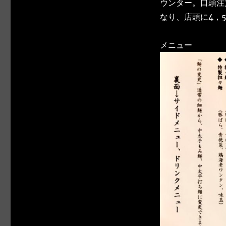
ウンター。口頭注
なり、店頭に4，
メニュー