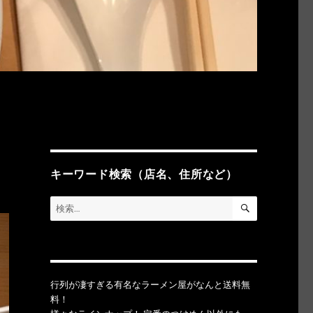
キーワード検索（店名、住所など）
検
検
索
索:
行列が凄すぎる有名なラーメン屋がなんと送料無
料！