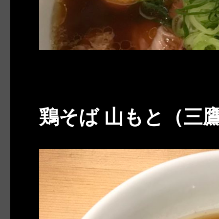
鶏そば 山もと（三