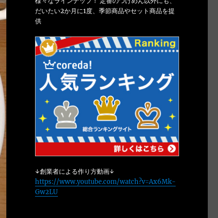
様々なラインナップ！ 定番のつけめん以外にも、
だいたい2か月に1度、季節商品やセット商品を提
供
↓創業者による作り方動画↓
https://www.youtube.com/watch?v=Ax6Mk-
Gw2LU