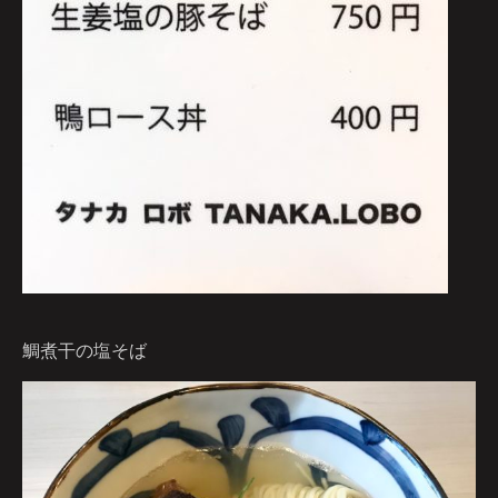
鯛煮干の塩そば