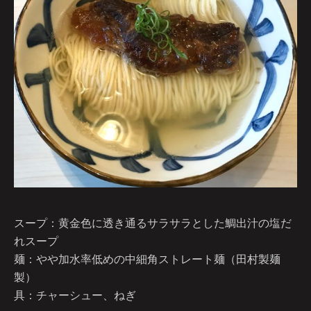
スープ：黄金色に透き通るサラサラとした鯛出汁の塩だ
れスープ
麺：やや加水率低めの中細角ストレート麺（田村製麺
製）
具：チャーシュー、ねぎ