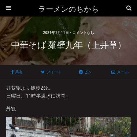
ラーメンのちから
2021年1月11日 • コメントなし
中華そば 麺壁九年（上井草）
共有
ツイート
ピン
メール
井荻駅より徒歩2分。
日曜日、11時半過ぎに訪問。
外観