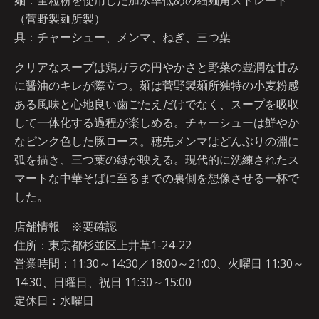
麺：全粒粉を使用した加水率低めの細麺角ストレート
（菅野製麺所製）
具：チャーシュー、メンマ、ねぎ、三つ葉
クリアなスープは鶏ガラの円やかさと野菜の豊潤な甘み
に醤油のキレが際立つ。麺は菅野製麺所独特の小麦粉感
ある風味と心地良い歯ごたえだけでなく、スープを吸収
して一体化する過程が楽しめる。チャーシューは鮮やか
なピンク色した豚ロース。穂先メンマはどんぶりの淵に
弧を描き、三つ葉の緑が映える。現代的に洗練されたス
マートな中華そばに至るまでの裏側を想像させる一杯で
した。
店舗情報 ※要確認
住所：東京都杉並区上井草1-24-22
営業時間：11:30～14:30／18:00～21:00、火曜日 11:30～
14:30、日曜日、祝日 11:30～15:00
定休日：水曜日