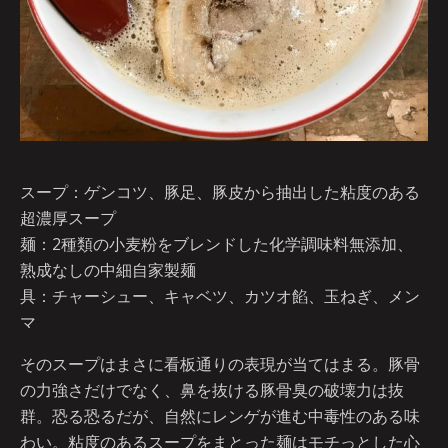
スープ：ゲンコツ、豚足、豚皮から抽出した粘度のある
超濃厚スープ
麺：2種類の小麦粉をブレンドした化学調味料無添加、
熟成なしの中細自家製麺
具：チャーシュー、キャベツ、カツオ餡、玉ねぎ、メン
マ
そのスープはまさに看板通りの表現が当てはまる。豚骨
の力強さだけでなく、鼻を抜ける豚骨臭の破壊力は抜
群。恐る恐るだが、自然にレンゲが進む中毒性のある味
わい。粘度のあるスープをまとった麺はモチっとした心