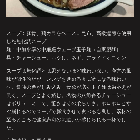
スープ：豚骨、鶏ガラをベースに昆布、高級鰹節を使用
した無化調スープ
麺：中加水率の中細緩ウェーブ玉子麺（自家製麵）
具：チャーシュー、もやし、ネギ、フライドオニオン
スープは無化調とは思えないほど味わい深い。漢方の風
味が個性的だが、レンゲを進める度に癖になる味わい
へ。醤油の色がしみ込み、食欲が増す玉子麺は歯応えが
良く、スープとよく絡む。名物の八角香るチャーシュー
はボリューミーで、驚きはその柔らかさ。ホロホロとす
ぐ崩れるのでスープで膨潤させて食べるも良し。素材の
至るところに健康志向の気遣いが感じられる一杯でし
た。