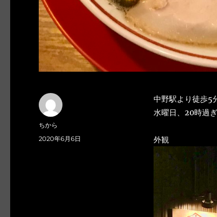
中野駅より徒歩5
水曜日、20時過
投
ちから
稿
投
2020年6月6日
外観
者
稿
日: