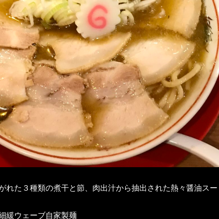
がれた３種類の煮干と節、肉出汁から抽出された熱々醤油スー
細緩ウェーブ自家製麺