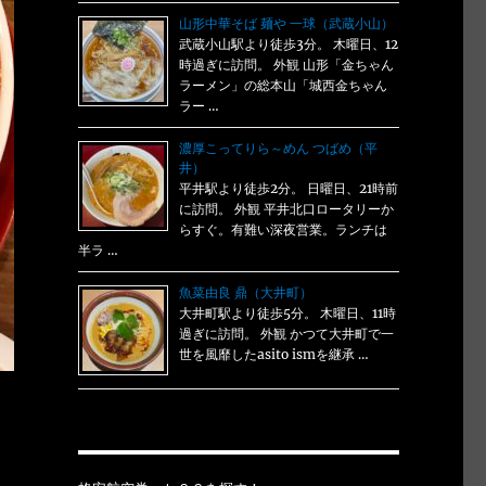
山形中華そば 麺や 一球（武蔵小山）
武蔵小山駅より徒歩3分。 木曜日、12
時過ぎに訪問。 外観 山形「金ちゃん
ラーメン」の総本山「城西金ちゃん
ラー …
濃厚こってりら～めん つばめ（平
井）
平井駅より徒歩2分。 日曜日、21時前
に訪問。 外観 平井北口ロータリーか
らすぐ。有難い深夜営業。ランチは
半ラ …
魚菜由良 鼎（大井町）
大井町駅より徒歩5分。 木曜日、11時
過ぎに訪問。 外観 かつて大井町で一
世を風靡したasito ismを継承 …