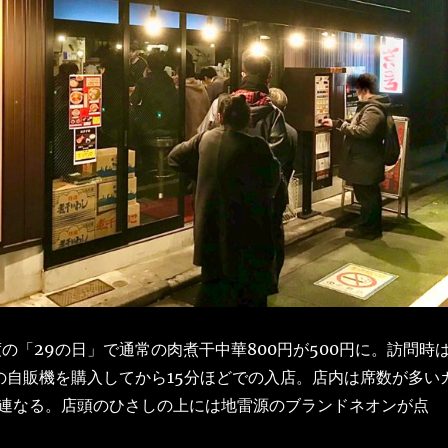
の「29の日」で通常の肉煮干中華800円が500円に。訪問時
の自販機を購入してから15分ほどでの入店。店内は席数が多い
連なる。店頭のひさしの上には地雷源のブランドネオンが点