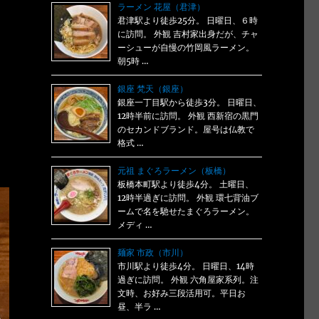
ラーメン 花屋（君津）
君津駅より徒歩25分。 日曜日、６時
に訪問。 外観 吉村家出身だが、チャ
ーシューが自慢の竹岡風ラーメン。
朝5時 …
銀座 梵天（銀座）
銀座一丁目駅から徒歩3分。 日曜日、
12時半前に訪問。 外観 西新宿の黒門
のセカンドブランド。屋号は仏教で
格式 …
元祖 まぐろラーメン（板橋）
板橋本町駅より徒歩4分。 土曜日、
12時半過ぎに訪問。 外観 環七背油ブ
ームで名を馳せたまぐろラーメン。
メディ …
麺家 市政（市川）
市川駅より徒歩4分。 日曜日、14時
過ぎに訪問。 外観 六角屋家系列。注
文時、お好み三段活用可。平日お
昼、半ラ …