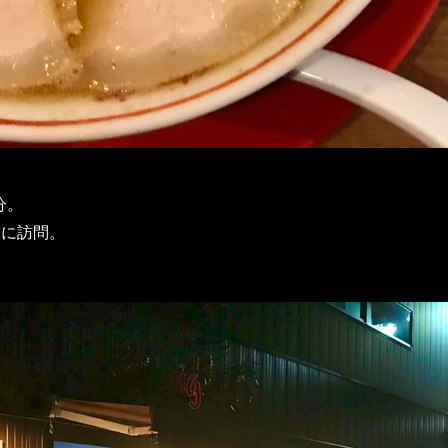
分。
ぎに訪問。