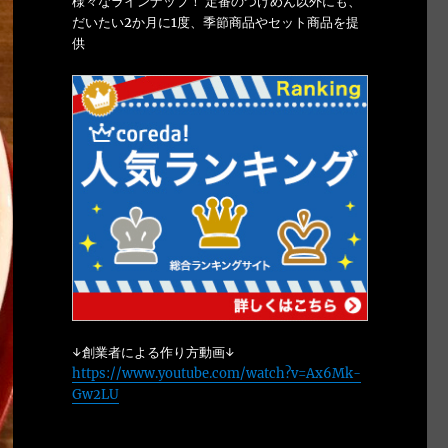
様々なラインナップ！ 定番のつけめん以外にも、
だいたい2か月に1度、季節商品やセット商品を提
供
↓創業者による作り方動画↓
https://www.youtube.com/watch?v=Ax6Mk-
Gw2LU