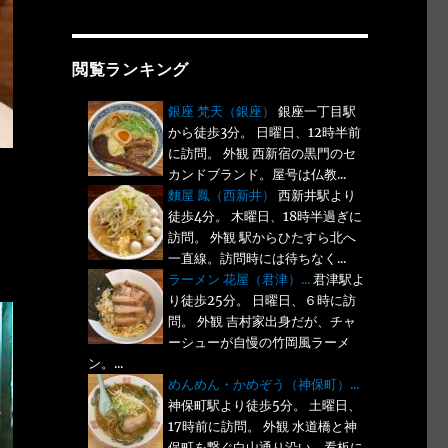
閲覧ランキング
銀座 梵天（銀座）
銀座一丁目駅
から徒歩3分。 日曜日、12時半前
に訪問。 外観 西新宿の黒門のセ
カンドブランド。屋号は仏教...
麵屋 鳳（西新井）
西新井駅より
徒歩4分。 木曜日、18時半過ぎに
訪問。 外観 駅からひたすら北へ
一直線。訪問時には待ちなく...
ラーメン 花屋（君津）...
君津駅よ
り徒歩25分。 日曜日、６時に訪
問。 外観 吉村家出身だが、チャ
ーシューが自慢の竹岡風ラーメ
ン。...
めんめん・かめぞう（神保町）...
神保町駅より徒歩5分。 土曜日、
17時前に訪問。 外観 水道橋と神
保町を繋ぐ白山通り沿い。看板に