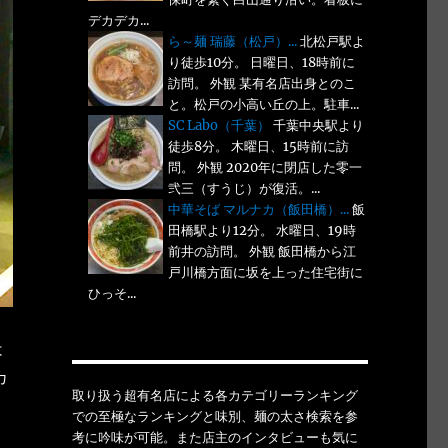
デカデカ...
ら～麺 瑞藤（松戸）...
北松戸駅よ
り徒歩10分。 日曜日、18時前に
訪問。 外観 某有名店出身とのこ
と。松戸の小高い丘の上。駐車...
SC Labo（千葉）
千葉中央駅より
徒歩8分。 木曜日、15時前に訪
問。 外観 2020年に閉店した零一
弐三（すうじ）が復活。...
中華そば マルナカ（飯田橋）...
飯
田橋駅より12分。 水曜日、19時
前井の訪問。 外観 飯田橋から江
戸川橋方面に坂を上った住宅街に
ひっそ...
は
カ
取り扱う超有名店による各カテゴリーランキング
での至極なランキングと味別、麺の太さ検索を参
考に吟味が可能。また店主のインタビューも気に