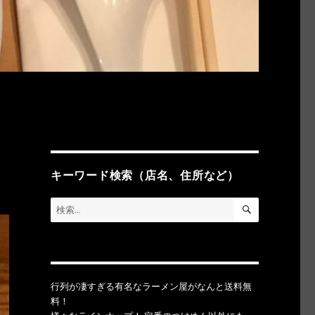
キーワード検索（店名、住所など）
検
検
索
索:
行列が凄すぎる有名なラーメン屋がなんと送料無
料！