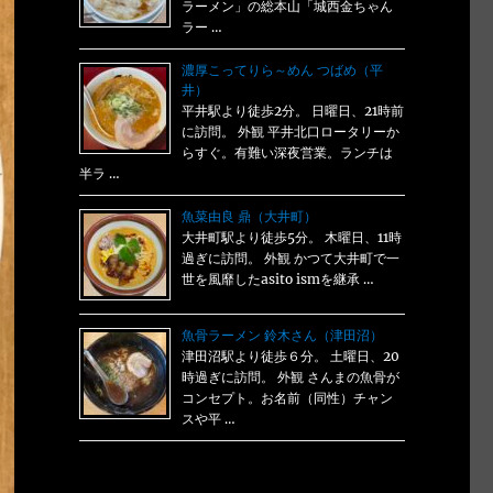
ラーメン」の総本山「城西金ちゃん
ラー …
濃厚こってりら～めん つばめ（平
井）
平井駅より徒歩2分。 日曜日、21時前
に訪問。 外観 平井北口ロータリーか
らすぐ。有難い深夜営業。ランチは
半ラ …
魚菜由良 鼎（大井町）
大井町駅より徒歩5分。 木曜日、11時
過ぎに訪問。 外観 かつて大井町で一
世を風靡したasito ismを継承 …
魚骨ラーメン 鈴木さん（津田沼）
津田沼駅より徒歩６分。 土曜日、20
時過ぎに訪問。 外観 さんまの魚骨が
コンセプト。お名前（同性）チャン
スや平 …