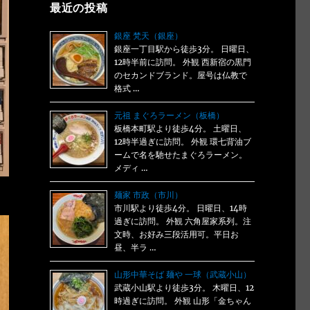
最近の投稿
銀座 梵天（銀座）
銀座一丁目駅から徒歩3分。 日曜日、
12時半前に訪問。 外観 西新宿の黒門
のセカンドブランド。屋号は仏教で
格式 …
元祖 まぐろラーメン（板橋）
板橋本町駅より徒歩4分。 土曜日、
12時半過ぎに訪問。 外観 環七背油ブ
ームで名を馳せたまぐろラーメン。
メディ …
麺家 市政（市川）
市川駅より徒歩4分。 日曜日、14時
過ぎに訪問。 外観 六角屋家系列。注
文時、お好み三段活用可。平日お
昼、半ラ …
山形中華そば 麺や 一球（武蔵小山）
武蔵小山駅より徒歩3分。 木曜日、12
時過ぎに訪問。 外観 山形「金ちゃん