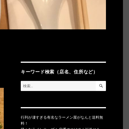
キーワード検索（店名、住所など）
検
検
索
索:
行列が凄すぎる有名なラーメン屋がなんと送料無
料！