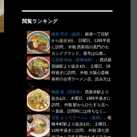
閲覧ランキング
銀座 梵天（銀座）
銀座一丁目駅
から徒歩3分。 日曜日、12時半前
に訪問。 外観 西新宿の黒門のセ
カンドブランド。屋号は仏教...
心斎橋 味仙（歌舞伎町）...
西武新
宿線駅より徒歩3分。 土曜日、18
時過ぎに訪問。 外観 大阪心斎橋
発祥の台湾ラーメン店。読み方は
「...
麵屋 鳳（西新井）
西新井駅より
徒歩4分。 木曜日、18時半過ぎに
訪問。 外観 駅からひたすら北へ
一直線。訪問時には待ちなく...
元祖 まぐろラーメン（板橋）...
板
橋本町駅より徒歩4分。 土曜日、
12時半過ぎに訪問。 外観 環七背
油ブームで名を馳せたまぐろラー