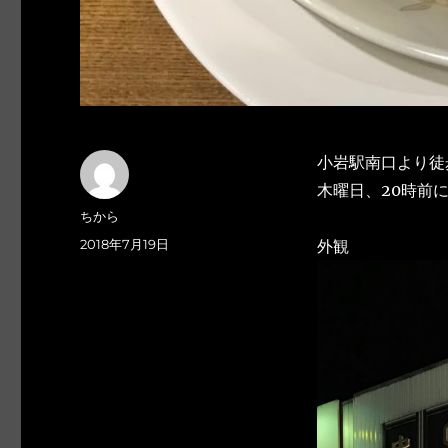
小岩駅南口より徒
木曜日、20時前
投
ちから
稿
投
2018年7月19日
外観
者
稿
日: