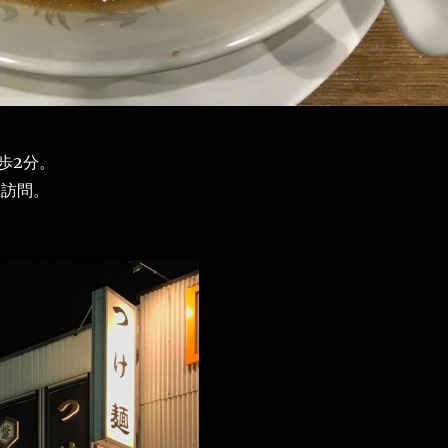
歩2分。
に訪問。