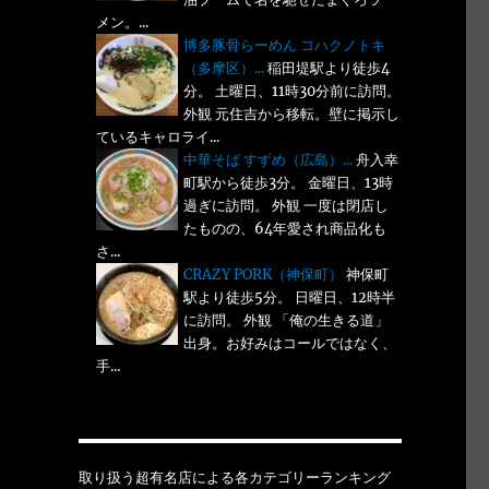
メン。...
博多豚骨らーめん コハクノトキ
（多摩区）...
稲田堤駅より徒歩4
分。 土曜日、11時30分前に訪問。
外観 元住吉から移転。壁に掲示し
ているキャロライ...
中華そば すずめ（広島）...
舟入幸
町駅から徒歩3分。 金曜日、13時
過ぎに訪問。 外観 一度は閉店し
たものの、64年愛され商品化も
さ...
CRAZY PORK（神保町）
神保町
駅より徒歩5分。 日曜日、12時半
に訪問。 外観 「俺の生きる道」
出身。お好みはコールではなく、
手...
取り扱う超有名店による各カテゴリーランキング