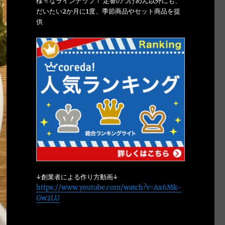
様々なラインナップ！ 定番のつけめん以外にも、
だいたい2か月に1度、季節商品やセット商品を提
供
↓創業者による作り方動画↓
https://www.youtube.com/watch?v=Ax6Mk-
Gw2LU