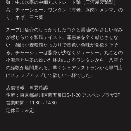
麺：中加水率の中細丸ストレート麺（三河屋製麺製）
具：チャーシュー、ワンタン（海老、豚肉）メンマ、の
り、ネギ、三つ葉
スープは魚介のしっかりしたコクと醤油のやさしい深み
が感じられる和風テイスト。罪悪感を全く感じさせな
い。麺は小麦粉感たっぷりで黄色い色味が食欲をそそ
る。チャーシューは脂身が少なくジューシー。丸ごとの
小海老と生姜の効いた豚肉によるワンタンから、八雲で
の経験が垣間見れる。早くシェアレストランから専門店
にステップアップして欲しい一杯でした。
店舗情報 ※要確認
住所：東京都品川区西五反田5-1-20 アスペンプラザ2F
営業時間：11:30～14:30
定休日：未定