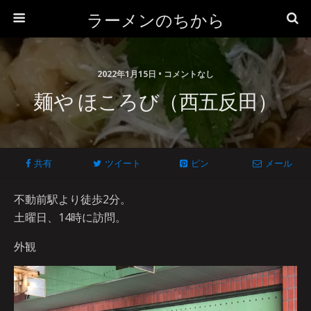
ラーメンのちから
2022年1月15日 • コメントなし
麺や ほころび（西五反田）
共有
ツイート
ピン
メール
不動前駅より徒歩2分。
土曜日、14時に訪問。
外観