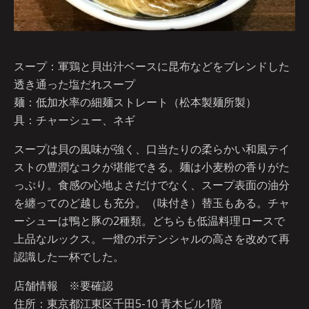
スープ：軍鶏と貝出汁ベースに昆布などをブレンドした
透き通った塩だれスープ
麺：低加水率の細麺ストレート（松本製麺所製）
具：チャーシュー、ネギ
スープは貝の風味が強く、口当たりの柔らかい和風テイ
ストの豊潤なコクが堪能できる。麺は小麦粉の香りがた
っぷり。食感の心地よさだけでなく、スープ表面の油分
を纏ってのど越しも充分。（味付き）替玉もある。チャ
ーシューは鴨と豚の2種類。どちらも低温料理ロースで
上品なルックス。一燈のポテンシャルの高さを改めて再
認識した一杯でした。
店舗情報 ※要確認
住所：東京都江東区千田5-10 青木ビル1階