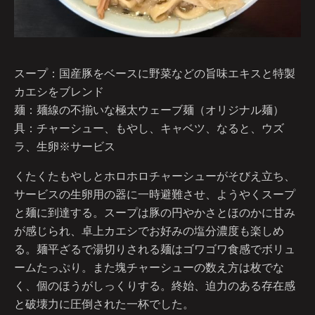
スープ：国産豚をベースに野菜などの旨味エキスと特製
カエシをブレンド
麺：麺線の不揃いな極太ウェーブ麺（オリジナル麺）
具：チャーシュー、もやし、キャベツ、なると、ウズ
ラ、生卵※サービス
くたくたもやしとホロホロチャーシューがそびえ立ち、
サービスの生卵用の器に一時避難させ、ようやくスープ
と麺に到達する。スープは豚の円やかさとほのかに甘み
が感じられ、卓上カエシでお好みの塩分濃度も楽しめ
る。麺平ざるで湯切りされる麺はゴワゴワ食感でボリュ
ームたっぷり。また塊チャーシューの数え方は枚でな
く、個のほうがしっくりする。終始、迫力のある存在感
と破壊力に圧倒された一杯でした。