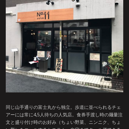
同じ山手通りの富士丸から独立。歩道に並べられるチェ
アーには常に4,5人待ちの人気店。食券手渡し時の麺量注
文と盛り付け時のお好み（ちょい野菜、ニンニク、ちょ