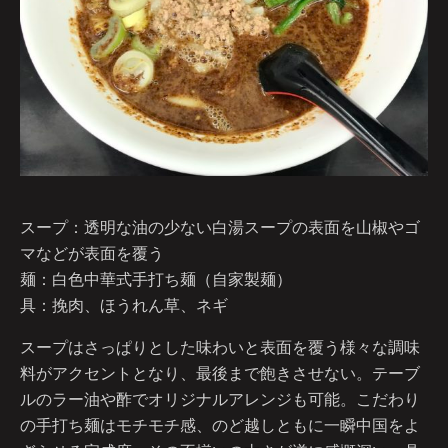
スープ：透明な油の少ない白湯スープの表面を山椒やゴ
マなどが表面を覆う
麺：白色中華式手打ち麺（自家製麺）
具：挽肉、ほうれん草、ネギ
スープはさっぱりとした味わいと表面を覆う様々な調味
料がアクセントとなり、最後まで飽きさせない。テーブ
ルのラー油や酢でオリジナルアレンジも可能。こだわり
の手打ち麺はモチモチ感、のど越しともに一瞬中国をよ