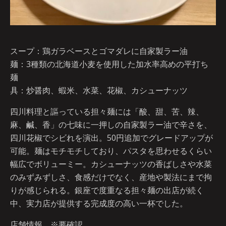
スープ：鶏ガラベースとゴマダレに自家製ラー油
麺：3種類の北海道小麦を使用した加水率高めの平打ち
麺
具：炒醤肉、蝦米、水菜、花椒、カシューナッツ
四川料理と謳っている担々麺には「酸、甜、苦、辣、
麻、鹹、香」の七味に一押しの自家製ラー油で辛さを、
四川花椒でシビれを演出。50円追加でグレードアップが
可能。麺はモチモチしており、パスタを思わせるくらい
幅広でボリューミー。カシューナッツの香ばしさや水菜
のみずみずしさ、食感だけでなく、産地や製法にまで拘
りが感じられる。銀座で度重なる担々麺の出店が続く
中、実力店が提供する完成度の高い一杯でした。
店舗情報 ※要確認