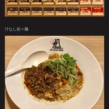
汁なし担々麺