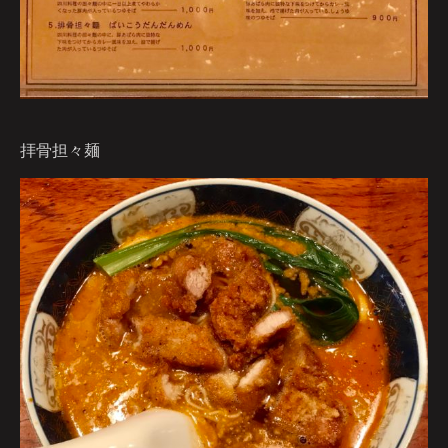
拝骨担々麺