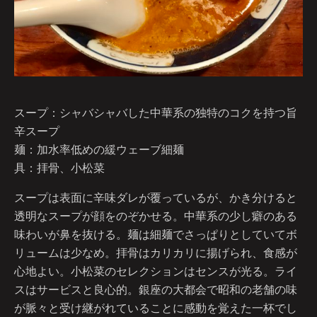
スープ：シャバシャバした中華系の独特のコクを持つ旨
辛スープ
麺：加水率低めの緩ウェーブ細麺
具：拝骨、小松菜
スープは表面に辛味ダレが覆っているが、かき分けると
透明なスープが顔をのぞかせる。中華系の少し癖のある
味わいが鼻を抜ける。麺は細麺でさっぱりとしていてボ
リュームは少なめ。拝骨はカリカリに揚げられ、食感が
心地よい。小松菜のセレクションはセンスが光る。ライ
スはサービスと良心的。銀座の大都会で昭和の老舗の味
が脈々と受け継がれていることに感動を覚えた一杯でし