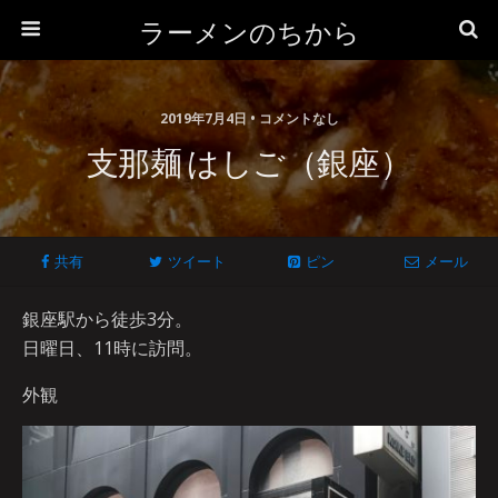
ラーメンのちから
2019年7月4日 • コメントなし
支那麺 はしご（銀座）
共有
ツイート
ピン
メール
銀座駅から徒歩3分。
日曜日、11時に訪問。
外観