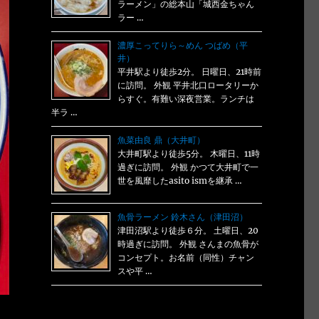
ラーメン」の総本山「城西金ちゃん
ラー …
濃厚こってりら～めん つばめ（平
井）
平井駅より徒歩2分。 日曜日、21時前
に訪問。 外観 平井北口ロータリーか
らすぐ。有難い深夜営業。ランチは
半ラ …
魚菜由良 鼎（大井町）
大井町駅より徒歩5分。 木曜日、11時
過ぎに訪問。 外観 かつて大井町で一
世を風靡したasito ismを継承 …
魚骨ラーメン 鈴木さん（津田沼）
津田沼駅より徒歩６分。 土曜日、20
時過ぎに訪問。 外観 さんまの魚骨が
コンセプト。お名前（同性）チャン
スや平 …