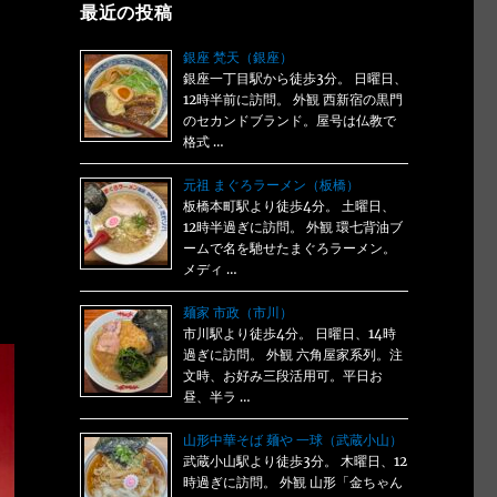
最近の投稿
銀座 梵天（銀座）
銀座一丁目駅から徒歩3分。 日曜日、
12時半前に訪問。 外観 西新宿の黒門
のセカンドブランド。屋号は仏教で
格式 …
元祖 まぐろラーメン（板橋）
板橋本町駅より徒歩4分。 土曜日、
12時半過ぎに訪問。 外観 環七背油ブ
ームで名を馳せたまぐろラーメン。
メディ …
麺家 市政（市川）
市川駅より徒歩4分。 日曜日、14時
過ぎに訪問。 外観 六角屋家系列。注
文時、お好み三段活用可。平日お
昼、半ラ …
山形中華そば 麺や 一球（武蔵小山）
武蔵小山駅より徒歩3分。 木曜日、12
時過ぎに訪問。 外観 山形「金ちゃん