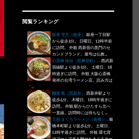
閲覧ランキング
銀座 梵天（銀座）
銀座一丁目駅
から徒歩3分。 日曜日、12時半前
に訪問。 外観 西新宿の黒門のセ
カンドブランド。屋号は仏教...
心斎橋 味仙（歌舞伎町）...
西武新
宿線駅より徒歩3分。 土曜日、18
時過ぎに訪問。 外観 大阪心斎橋
発祥の台湾ラーメン店。読み方は
「...
麵屋 鳳（西新井）
西新井駅より
徒歩4分。 木曜日、18時半過ぎに
訪問。 外観 駅からひたすら北へ
一直線。訪問時には待ちなく...
元祖 まぐろラーメン（板橋）...
板
橋本町駅より徒歩4分。 土曜日、
12時半過ぎに訪問。 外観 環七背
油ブームで名を馳せたまぐろラー