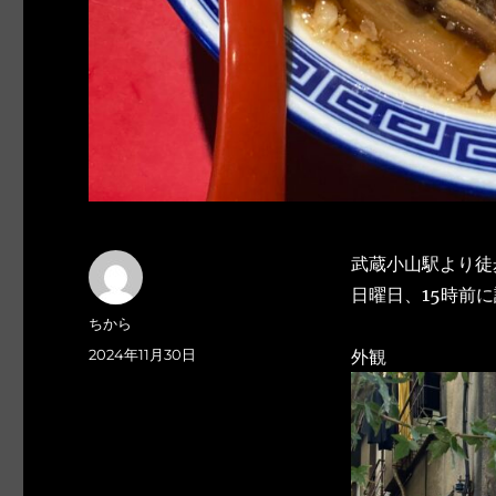
武蔵小山駅より徒
日曜日、15時前
投
ちから
稿
投
2024年11月30日
外観
者
稿
日: