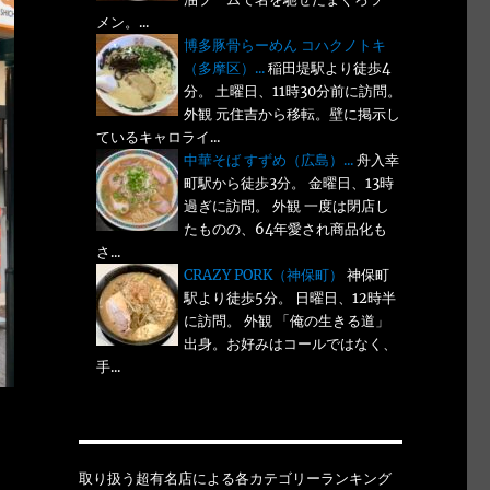
メン。...
博多豚骨らーめん コハクノトキ
（多摩区）...
稲田堤駅より徒歩4
分。 土曜日、11時30分前に訪問。
外観 元住吉から移転。壁に掲示し
ているキャロライ...
中華そば すずめ（広島）...
舟入幸
町駅から徒歩3分。 金曜日、13時
過ぎに訪問。 外観 一度は閉店し
たものの、64年愛され商品化も
さ...
CRAZY PORK（神保町）
神保町
駅より徒歩5分。 日曜日、12時半
に訪問。 外観 「俺の生きる道」
出身。お好みはコールではなく、
手...
取り扱う超有名店による各カテゴリーランキング