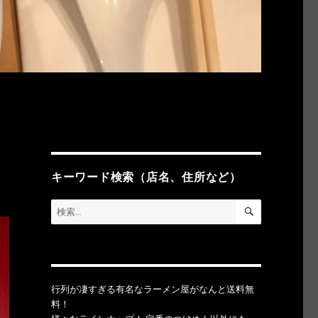
キーワード検索（店名、住所など）
検
検
索
索:
行列が凄すぎる有名なラーメン屋がなんと送料無
料！