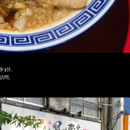
歩3分。
に訪問。