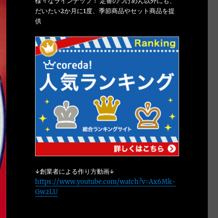
様々なラインナップ！ 定番のつけめん以外にも、
だいたい2か月に1度、季節商品やセット商品を提
供
↓創業者による作り方動画↓
https://www.youtube.com/watch?v=Ax6Mk-
Gw2LU