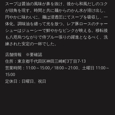
スープは醤油の風味が鼻を抜け、後から和風だしのコク
が頭角を現す。時間と共に麺からのかん水が溶け出し、
円やかに味わいに。麺は浸透圧にてスープを吸収し、一
体化。調味油を纏って光を放つ。レア豚ロースのチャー
シューはジューシーで鮮やかなピンクが映える。移転後
も八咫烏つながりで侍ブルー張りの躍進となるべく、洗
練された安定の一杯でした。
店舗情報 ※要確認
住所：東京都千代田区神田三崎町3丁目7-13
営業時間：11:00～15:00／18:00～21:00、土曜日 11:00～
15:00
定休日：日曜日、祝日